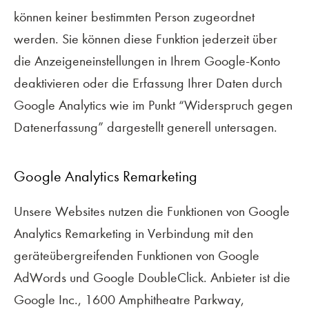
können keiner bestimmten Person zugeordnet
KONTAKT
werden. Sie können diese Funktion jederzeit über
die Anzeigeneinstellungen in Ihrem Google-Konto
IMPRESSUM
deaktivieren oder die Erfassung Ihrer Daten durch
Google Analytics wie im Punkt “Widerspruch gegen
DATENSCHUTZ
Datenerfassung” dargestellt generell untersagen.
FACEBOOK
Google Analytics Remarketing
INSTAGRAM
Unsere Websites nutzen die Funktionen von Google
Analytics Remarketing in Verbindung mit den
geräteübergreifenden Funktionen von Google
©
Zürns Hoff
2023–2026
AdWords und Google DoubleClick. Anbieter ist die
Google Inc., 1600 Amphitheatre Parkway,